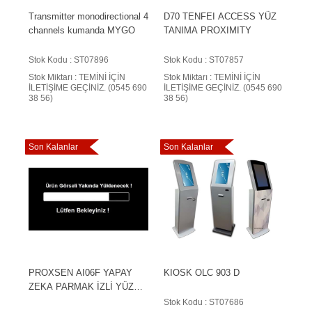
Transmitter monodirectional 4
D70 TENFEI ACCESS YÜZ
channels kumanda MYGO
TANIMA PROXIMITY
Stok Kodu : ST07896
Stok Kodu : ST07857
Stok Miktarı : TEMİNİ İÇİN
Stok Miktarı : TEMİNİ İÇİN
İLETİŞİME GEÇİNİZ. (0545 690
İLETİŞİME GEÇİNİZ. (0545 690
38 56)
38 56)
Son Kalanlar
Son Kalanlar
PROXSEN AI06F YAPAY
KIOSK OLC 903 D
ZEKA PARMAK İZLİ YÜZ
TANIMA TERMİNALİ
Stok Kodu : ST07686