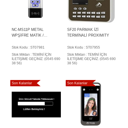
NC-MS11P METAL
SF20 PARMAK İZİ
WPŞİFRE MATİK /
TERMİNALİ PROXIMITY
KARTOKUYUCU
Stok Kodu : ST07981
Stok Kodu : ST07955
Stok Miktarı : TEMİNİ İÇİN
Stok Miktarı : TEMİNİ İÇİN
İLETİŞİME GEÇİNİZ. (0545 690
İLETİŞİME GEÇİNİZ. (0545 690
38 56)
38 56)
Son Kalanlar
Son Kalanlar