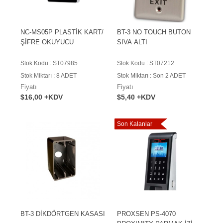
NC-MS05P PLASTİK KART/
BT-3 NO TOUCH BUTON
ŞİFRE OKUYUCU
SIVA ALTI
Stok Kodu : ST07985
Stok Kodu : ST07212
Stok Miktarı : 8 ADET
Stok Miktarı : Son 2 ADET
Fiyatı
Fiyatı
$16,00 +KDV
$5,40 +KDV
Son Kalanlar
BT-3 DİKDÖRTGEN KASASI
PROXSEN PS-4070