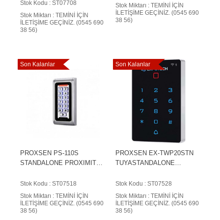
Stok Kodu : ST07708
Stok Miktarı : TEMİNİ İÇİN
İLETİŞİME GEÇİNİZ. (0545 690
Stok Miktarı : TEMİNİ İÇİN
38 56)
İLETİŞİME GEÇİNİZ. (0545 690
38 56)
Son Kalanlar
Son Kalanlar
PROXSEN PS-110S
PROXSEN EX-TWP20STN
STANDALONE PROXIMITY
TUYASTANDALONE
ŞİFRELİ KART OKUYUCU
ŞİFRELİ KARTOKUYUCU
IP68
Stok Kodu : ST07518
Stok Kodu : ST07528
Stok Miktarı : TEMİNİ İÇİN
Stok Miktarı : TEMİNİ İÇİN
İLETİŞİME GEÇİNİZ. (0545 690
İLETİŞİME GEÇİNİZ. (0545 690
38 56)
38 56)