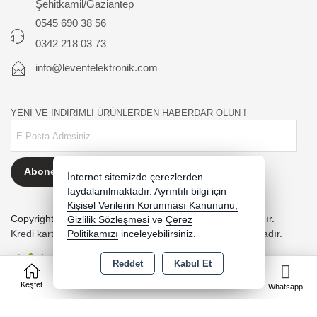
Şehitkamil/Gaziantep
0545 690 38 56
0342 218 03 73
info@leventelektronik.com
YENİ VE İNDİRİMLİ ÜRÜNLERDEN HABERDAR OLUN !
Abone Ol
İnternet sitemizde çerezlerden
faydalanılmaktadır. Ayrıntılı bilgi için
Kişisel Verilerin Korunması Kanununu,
Copyright 2026 leventelektronik.com - Tüm hakları saklıdır.
Gizlilik Sözleşmesi
ve
Çerez
Kredi kartı bilgileriniz 256bit SSL sertifikası ile korunmaktadır.
Politikamızı
inceleyebilirsiniz.
Reddet
Kabul Et
0
Keşfet
Kategoriler
Sepet
Favorilerim
Whatsapp