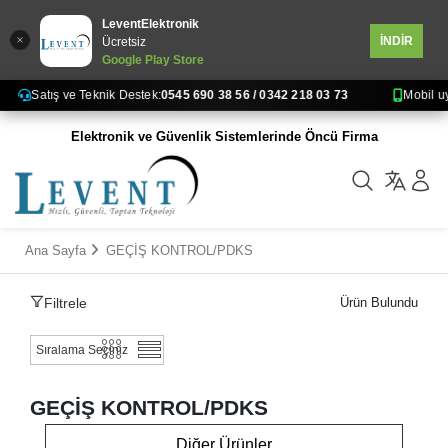
LeventElektronik
İNDİR
Ücretsiz
Google Play Store
atış ve Teknik Destek:
0545 690 38 56 / 0342 218 03 73
Mobil uygulamamı
Elektronik ve Güvenlik Sistemlerinde Öncü Firma
Ana Sayfa
GEÇİŞ KONTROL/PDKS
Filtrele
28
Ürün Bulundu
GEÇİŞ KONTROL/PDKS
Diğer Ürünler