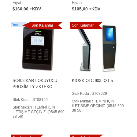
Fiyatı
Fiyatı
$160,00 +KDV
$105,00 +KDV
Yeni
Son Kalanlar
Son Kalanlar
SC403 KART OKUYUCU
KIOSK OLC 903 D21.5
PROXİMİTY ZKTEKO
Stok Kodu : ST08029
Stok Kodu : ST08199
Stok Miktarı : TEMİNİ İÇİN
İLETİŞİME GEÇİNİZ. (0545 690
Stok Miktarı : TEMİNİ İÇİN
38 56)
İLETİŞİME GEÇİNİZ. (0545 690
38 56)