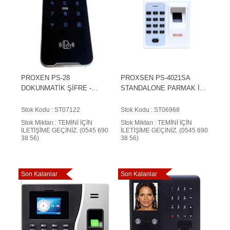
PROXEN PS-28
PROXSEN PS-4021SA
DOKUNMATİK ŞİFRE -
STANDALONE PARMAK İZİ
KART OKUYUCU DIŞ
OKUYUCU
MEKAN
Stok Kodu : ST07122
Stok Kodu : ST06968
Stok Miktarı : TEMİNİ İÇİN
Stok Miktarı : TEMİNİ İÇİN
İLETİŞİME GEÇİNİZ. (0545 690
İLETİŞİME GEÇİNİZ. (0545 690
38 56)
38 56)
Son Kalanlar
Son Kalanlar