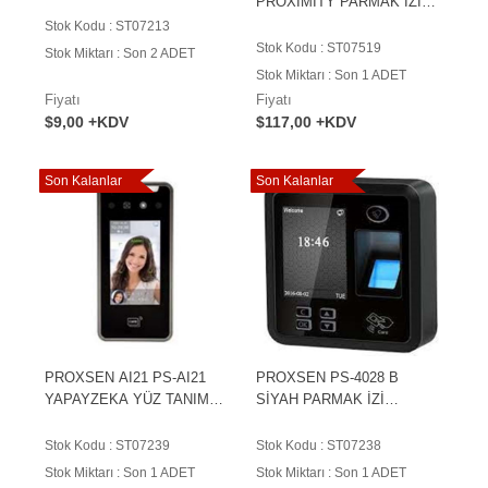
PROXIMITY PARMAK İZİ
TERMİNALİ
Stok Kodu : ST07213
Stok Kodu : ST07519
Stok Miktarı : Son 2 ADET
Stok Miktarı : Son 1 ADET
Fiyatı
Fiyatı
$9,00 +KDV
$117,00 +KDV
Son Kalanlar
Son Kalanlar
PROXSEN AI21 PS-AI21
PROXSEN PS-4028 B
YAPAYZEKA YÜZ TANIMA
SİYAH PARMAK İZİ
WİFİDOKUNMATIK
TERMİNALİ
EKRANLI
Stok Kodu : ST07239
Stok Kodu : ST07238
Stok Miktarı : Son 1 ADET
Stok Miktarı : Son 1 ADET