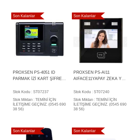
Son Kalanlar
Son Kalanlar
PROXSEN PS-4051 ID
PROXSEN PS-AI11
PARMAK İZİ KART ŞİFRE
AIFACE11YAPAY ZEKA YÜZ
ONLINE EKRANLI
TANIMATERMİNALİ
OKUYUCU TERMİNALİ
Stok Kodu : ST07237
Stok Kodu : ST07240
Stok Miktarı : TEMİNİ İÇİN
Stok Miktarı : TEMİNİ İÇİN
İLETİŞİME GEÇİNİZ. (0545 690
İLETİŞİME GEÇİNİZ. (0545 690
38 56)
38 56)
Son Kalanlar
Son Kalanlar