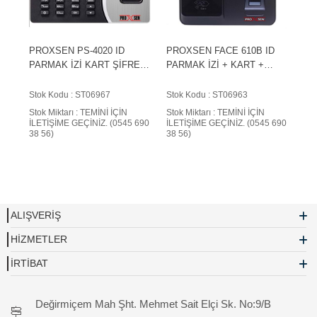
PROXSEN PS-4020 ID
PROXSEN FACE 610B ID
PARMAK İZİ KART ŞİFRE
PARMAK İZİ + KART +
ONLINE EKRANLI
ŞİFRE + YÜZ TANIMA (1000
OKUYUCU TERMİNALİ
YÜZ KAPASİTESİ )
Stok Kodu : ST06967
Stok Kodu : ST06963
TERMİNALİ
Stok Miktarı : TEMİNİ İÇİN
Stok Miktarı : TEMİNİ İÇİN
İLETİŞİME GEÇİNİZ. (0545 690
İLETİŞİME GEÇİNİZ. (0545 690
38 56)
38 56)
ALIŞVERİŞ
HİZMETLER
İRTİBAT
Değirmiçem Mah Şht. Mehmet Sait Elçi Sk. No:9/B