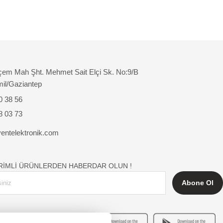
çem Mah Şht. Mehmet Sait Elçi Sk. No:9/B
mil/Gaziantep
0 38 56
8 03 73
entelektronik.com
İRİMLİ ÜRÜNLERDEN HABERDAR OLUN !
Abone Ol