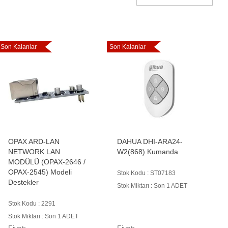
Son Kalanlar
Son Kalanlar
OPAX ARD-LAN
DAHUA DHI-ARA24-
NETWORK LAN
W2(868) Kumanda
MODÜLÜ (OPAX-2646 /
OPAX-2545) Modeli
Stok Kodu : ST07183
Destekler
Stok Miktarı : Son 1 ADET
Stok Kodu : 2291
Stok Miktarı : Son 1 ADET
Fiyatı
Fiyatı