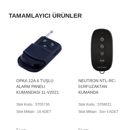
TAMAMLAYICI ÜRÜNLER
OPAX-12A 4 TUŞLU
NEUTRON NTL-RC-
ALARM PANELI
01RFUZAKTAN
KUMANDASI 11-V2021
KUMANDA
Stok Kodu : ST05736
Stok Kodu : ST08011
Stok Miktarı : 16 ADET
Stok Miktarı : Son 4 ADET
Fiyatı
Fiyatı