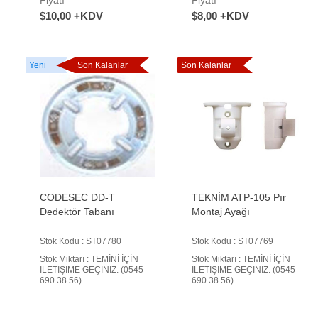
$10,00 +KDV
$8,00 +KDV
Yeni
Son Kalanlar
Son Kalanlar
CODESEC DD-T
TEKNİM ATP-105 Pır
Dedektör Tabanı
Montaj Ayağı
Stok Kodu : ST07780
Stok Kodu : ST07769
Stok Miktarı : TEMİNİ İÇİN
Stok Miktarı : TEMİNİ İÇİN
İLETİŞİME GEÇİNİZ. (0545
İLETİŞİME GEÇİNİZ. (0545
690 38 56)
690 38 56)