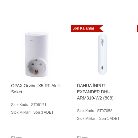
Son Kalanlar
OPAX Orvibo-X5 RF Akıllı
DAHUA İNPUT
Soket
EXPANDER DHI-
ARM310-W2 (868)
Stok Kodu : ST06171
Stok Kodu : ST07058
Stok Miktarı : Son 3 ADET
Stok Miktarı : Son 1 ADET
Fiyatı
Fiyatı