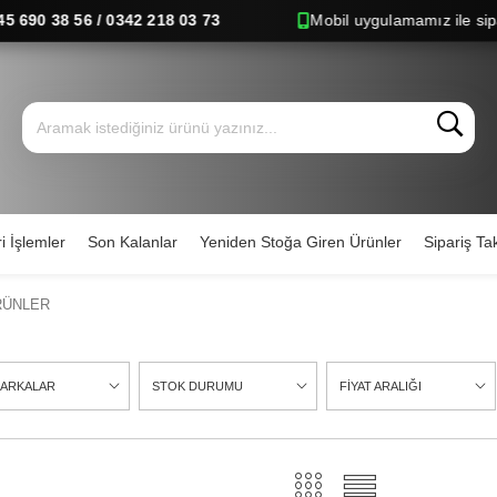
90 38 56 / 0342 218 03 73
Mobil uygulamamız ile siparişle
i İşlemler
Son Kalanlar
Yeniden Stoğa Giren Ürünler
Sipariş Tak
RÜNLER
ARKALAR
STOK DURUMU
FİYAT ARALIĞI