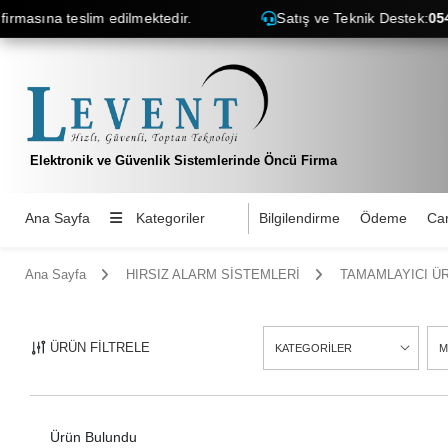
asına teslim edilmektedir.
Satış ve Teknik Destek:
0545 6
Elektronik ve Güvenlik Sistemlerinde Öncü Firma
Ana Sayfa
Kategoriler
Bilgilendirme
Ödeme
Car
Ana Sayfa
HIRSIZ ALARM SİSTEMLERİ
TAMAMLAYICI Ü
ÜRÜN FİLTRELE
KATEGORİLER
M
12
Ürün Bulundu