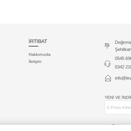
İRTİBAT
Değirmi
Şehitka
Hakkımızda
0545 69
İletişim
0342 21
info@lev
YENİ VE İND