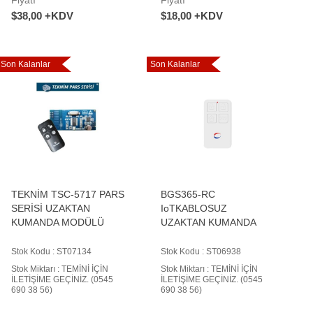
$38,00 +KDV
$18,00 +KDV
Son Kalanlar
Son Kalanlar
TEKNİM TSC-5717 PARS
BGS365-RC
SERİSİ UZAKTAN
IoTKABLOSUZ
KUMANDA MODÜLÜ
UZAKTAN KUMANDA
Stok Kodu : ST07134
Stok Kodu : ST06938
Stok Miktarı : TEMİNİ İÇİN
Stok Miktarı : TEMİNİ İÇİN
İLETİŞİME GEÇİNİZ. (0545
İLETİŞİME GEÇİNİZ. (0545
690 38 56)
690 38 56)