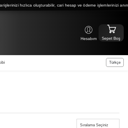
rinizi hızlıca oluşturabilir, cari hesap ve ödeme işlemlerinizi anında ge
Sepet Boş
Hesabım
ibi
Türkçe