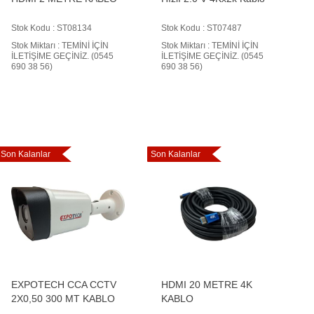
Stok Kodu : ST08134
Stok Kodu : ST07487
Stok Miktarı : TEMİNİ İÇİN
Stok Miktarı : TEMİNİ İÇİN
İLETİŞİME GEÇİNİZ. (0545
İLETİŞİME GEÇİNİZ. (0545
690 38 56)
690 38 56)
Son Kalanlar
Son Kalanlar
EXPOTECH CCA CCTV
HDMI 20 METRE 4K
2X0,50 300 MT KABLO
KABLO