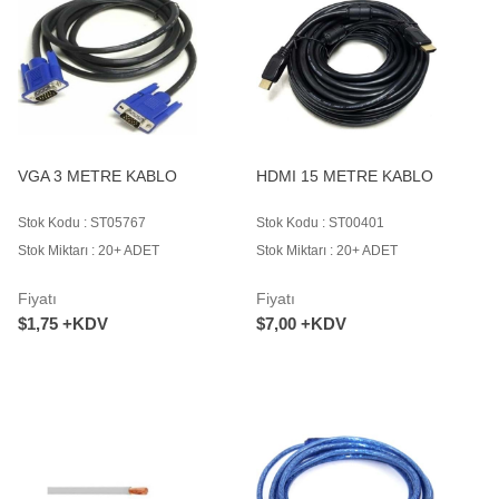
VGA 3 METRE KABLO
HDMI 15 METRE KABLO
Stok Kodu : ST05767
Stok Kodu : ST00401
Stok Miktarı : 20+ ADET
Stok Miktarı : 20+ ADET
Fiyatı
Fiyatı
$1,75 +KDV
$7,00 +KDV