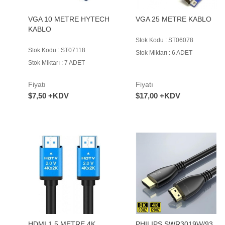
VGA 10 METRE HYTECH
VGA 25 METRE KABLO
KABLO
Stok Kodu : ST06078
Stok Kodu : ST07118
Stok Miktarı : 6 ADET
Stok Miktarı : 7 ADET
Fiyatı
Fiyatı
$7,50 +KDV
$17,00 +KDV
HDMI 1.5 METRE 4K
PHILIPS SWR3019W/93