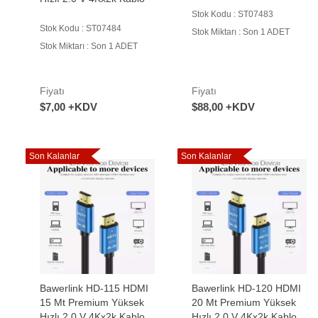
Stok Kodu : ST07483
Stok Kodu : ST07484
Stok Miktarı : Son 1 ADET
Stok Miktarı : Son 1 ADET
Fiyatı
Fiyatı
$7,00 +KDV
$88,00 +KDV
Son Kalanlar
Son Kalanlar
Bawerlink HD-115 HDMI
Bawerlink HD-120 HDMI
15 Mt Premium Yüksek
20 Mt Premium Yüksek
Hızlı 2.0 V 4Kx2k Kablo
Hızlı 2.0 V 4Kx2k Kablo