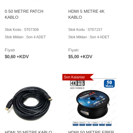
0.50 METRE PATCH
HDMI 5 METRE 4K
KABLO
KABLO
Stok Kodu : ST07306
Stok Kodu : ST07157
Stok Miktarı : Son 4 ADET
Stok Miktarı : Son 4 ADET
Fiyatı
Fiyatı
$0,60 +KDV
$5,00 +KDV
Son Kalanlar
HDMI 30 METRE KABLO
HDMI 50 METRE FİBER