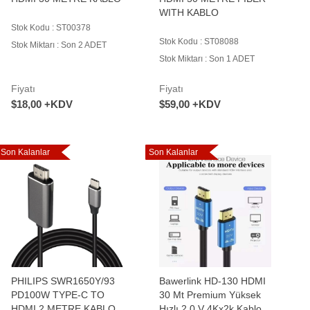
WITH KABLO
Stok Kodu : ST00378
Stok Kodu : ST08088
Stok Miktarı : Son 2 ADET
Stok Miktarı : Son 1 ADET
Fiyatı
Fiyatı
$18,00 +KDV
$59,00 +KDV
Son Kalanlar
Son Kalanlar
PHILIPS SWR1650Y/93
Bawerlink HD-130 HDMI
PD100W TYPE-C TO
30 Mt Premium Yüksek
HDMI 2 METRE KABLO
Hızlı 2.0 V 4Kx2k Kablo