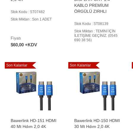
KABLO PREMİUM
ÖRGÜLÜ ZIRHLI
Stok Kodu : ST07482
Stok Miktarı : Son 1 ADET
Stok Kodu : ST08139
Stok Miktarı : TEMİNİ İÇİN
İLETİŞİME GEÇİNİZ. (0545
Fiyatı
690 38 56)
$60,00 +KDV
Son Kalanlar
Son Kalanlar
Bawerlink HD-151 HDMI
Bawerlink HD-150 HDMI
40 Mt Hdım 2,0 4K
30 Mt Hdım 2,0 4K