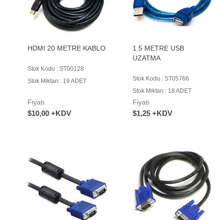
HDMI 20 METRE KABLO
1.5 METRE USB
UZATMA
Stok Kodu : ST00128
Stok Kodu : ST05766
Stok Miktarı : 19 ADET
Stok Miktarı : 18 ADET
Fiyatı
Fiyatı
$10,00 +KDV
$1,25 +KDV