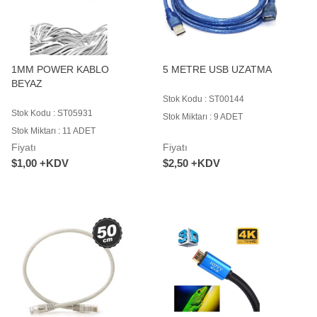
1MM POWER KABLO
5 METRE USB UZATMA
BEYAZ
Stok Kodu : ST00144
Stok Kodu : ST05931
Stok Miktarı : 9 ADET
Stok Miktarı : 11 ADET
Fiyatı
Fiyatı
$1,00 +KDV
$2,50 +KDV