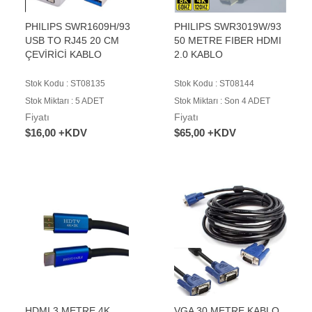
PHILIPS SWR1609H/93
PHILIPS SWR3019W/93
USB TO RJ45 20 CM
50 METRE FIBER HDMI
ÇEVİRİCİ KABLO
2.0 KABLO
Stok Kodu : ST08135
Stok Kodu : ST08144
Stok Miktarı : 5 ADET
Stok Miktarı : Son 4 ADET
Fiyatı
Fiyatı
$16,00 +KDV
$65,00 +KDV
HDMI 3 METRE 4K
VGA 30 METRE KABLO