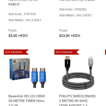
KABLO
Stok Kodu : ST00382
Stok Kodu : ST07156
Stok Miktarı : Son 2 ADET
Stok Miktarı : Son 2 ADET
Fiyatı
Fiyatı
$3,50 +KDV
$13,00 +KDV
Son Kalanlar
Son Kalanlar
Bawerlink HD-151 HDMI
PHILIPS SWR3139W/93
50 METRE FİBER Hdım
2 METRE 8K 60HZ
2,0 4K
DİSPLAYPORT 1.4