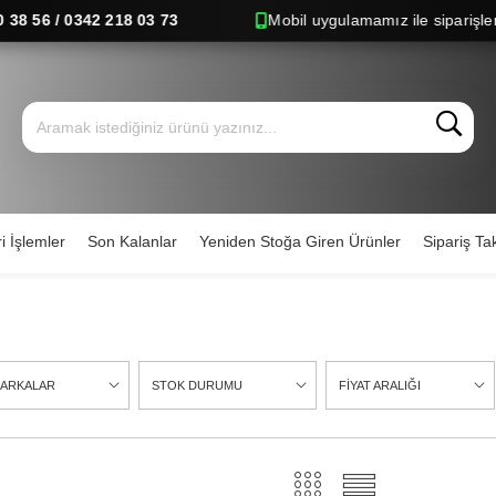
342 218 03 73
Mobil uygulamamız ile siparişlerinizi hızlıc
i İşlemler
Son Kalanlar
Yeniden Stoğa Giren Ürünler
Sipariş Tak
ARKALAR
STOK DURUMU
FİYAT ARALIĞI