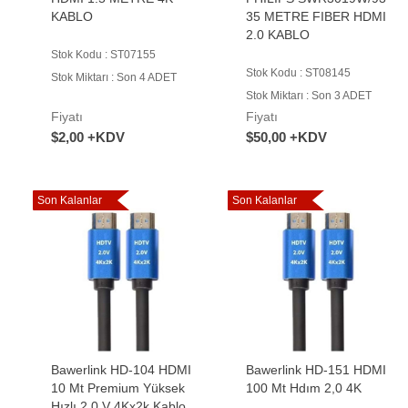
KABLO
35 METRE FIBER HDMI
2.0 KABLO
Stok Kodu : ST07155
Stok Kodu : ST08145
Stok Miktarı : Son 4 ADET
Stok Miktarı : Son 3 ADET
Fiyatı
Fiyatı
$2,00 +KDV
$50,00 +KDV
Son Kalanlar
Son Kalanlar
Bawerlink HD-104 HDMI
Bawerlink HD-151 HDMI
10 Mt Premium Yüksek
100 Mt Hdım 2,0 4K
Hızlı 2.0 V 4Kx2k Kablo