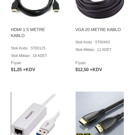
HDMI 1.5 METRE
VGA 20 METRE KABLO
KABLO
Stok Kodu : ST00403
Stok Kodu : ST00125
Stok Miktarı : 12 ADET
Stok Miktarı : 18 ADET
Fiyatı
Fiyatı
$1,25 +KDV
$12,50 +KDV