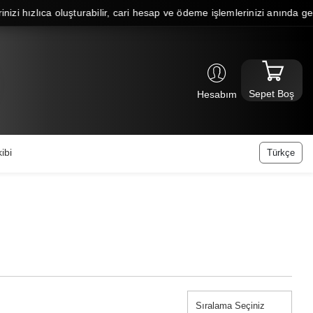
a oluşturabilir, cari hesap ve ödeme işlemlerinizi anında gerçekleştirebi
Sepet Boş
Hesabım
ibi
Türkçe