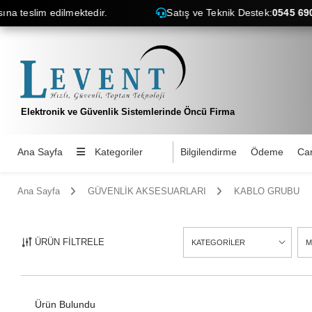
edilmektedir.
Satış ve Teknik Destek:
0545 690 38 56 / 0
Elektronik ve Güvenlik Sistemlerinde Öncü Firma
Ana Sayfa
Kategoriler
Bilgilendirme
Ödeme
Car
Ana Sayfa
GÜVENLİK AKSESUARLARI
KABLO GRUBU
ÜRÜN FİLTRELE
KATEGORİLER
M
55
Ürün Bulundu