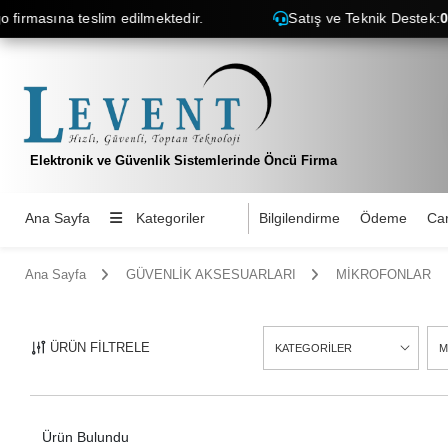
irmasına teslim edilmektedir.
Satış ve Teknik Destek:
054
Elektronik ve Güvenlik Sistemlerinde Öncü Firma
Ana Sayfa
Kategoriler
Bilgilendirme
Ödeme
Car
Ana Sayfa
GÜVENLİK AKSESUARLARI
MİKROFONLAR
ÜRÜN FİLTRELE
KATEGORİLER
M
2
Ürün Bulundu