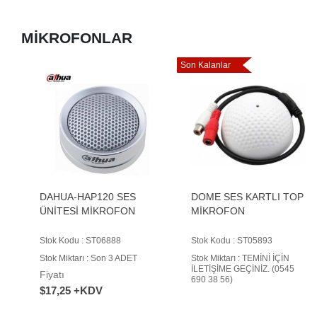
MİKROFONLAR
Son Kalanlar
DAHUA-HAP120 SES
DOME SES KARTLI TOP
ÜNİTESİ MİKROFON
MİKROFON
Stok Kodu : ST06888
Stok Kodu : ST05893
Stok Miktarı : Son 3 ADET
Stok Miktarı : TEMİNİ İÇİN
İLETİŞİME GEÇİNİZ. (0545
Fiyatı
690 38 56)
$17,25 +KDV