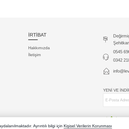
İRTİBAT
Değirmi
Şehitka
Hakkımızda
0545 69
İletişim
0342 21
info@lev
YENİ VE İND
dalanılmaktadır. Ayrıntılı bilgi için
Kişisel Verilerin Korunması