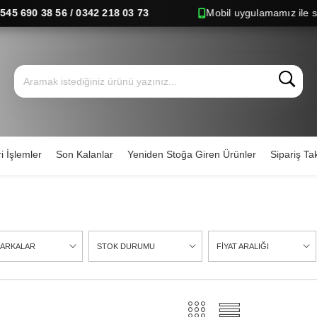
5 690 38 56 / 0342 218 03 73
Mobil uygulamamız ile sipari
i İşlemler
Son Kalanlar
Yeniden Stoğa Giren Ürünler
Sipariş Tak
ARKALAR
STOK DURUMU
FİYAT ARALIĞI