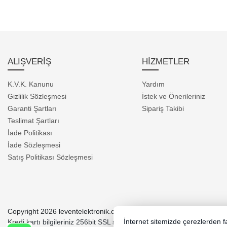
ALIŞVERİŞ
HİZMETLER
K.V.K. Kanunu
Yardım
Gizlilik Sözleşmesi
İstek ve Önerileriniz
Garanti Şartları
Sipariş Takibi
Teslimat Şartları
İade Politikası
İade Sözleşmesi
Satış Politikası Sözleşmesi
Copyright 2026 leventelektronik.com - Tüm hakları saklıdır.
Kredi kartı bilgileriniz 256bit SSL sertifikası ile korunmaktadır.
İnternet sitemizde çerezlerden fay