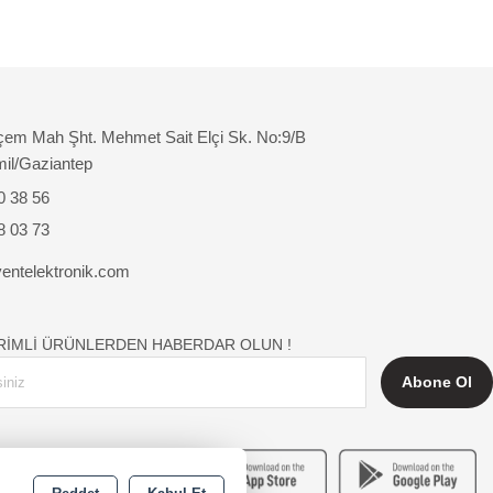
çem Mah Şht. Mehmet Sait Elçi Sk. No:9/B
mil/Gaziantep
0 38 56
8 03 73
entelektronik.com
İRİMLİ ÜRÜNLERDEN HABERDAR OLUN !
Abone Ol