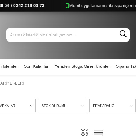
6 / 0342 218 03 73
Mobil uygulamamız ile siparişlerinizi h
i İşlemler
Son Kalanlar
Yeniden Stoğa Giren Ürünler
Sipariş Tak
BARİYERLERİ
ARKALAR
STOK DURUMU
FİYAT ARALIĞI