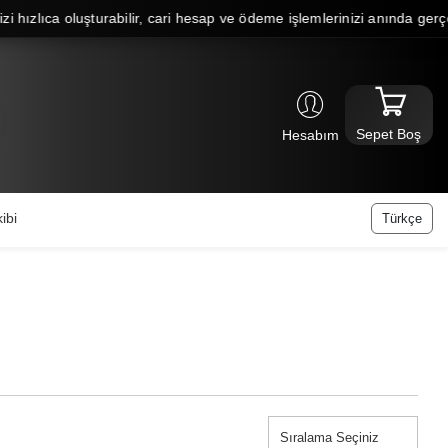
ızlıca oluşturabilir, cari hesap ve ödeme işlemlerinizi anında gerçekleş
Sepet Boş
Hesabım
ibi
Türkçe