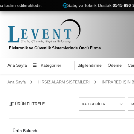
eslim edilmektedir.
Satış ve Teknik Destek:
0545 690 38 5
Elektronik ve Güvenlik Sistemlerinde Öncü Firma
Ana Sayfa
Kategoriler
Bilgilendirme
Ödeme
Car
Ana Sayfa
HIRSIZ ALARM SİSTEMLERİ
INFRARED IŞIN 
ÜRÜN FİLTRELE
KATEGORİLER
M
4
Ürün Bulundu