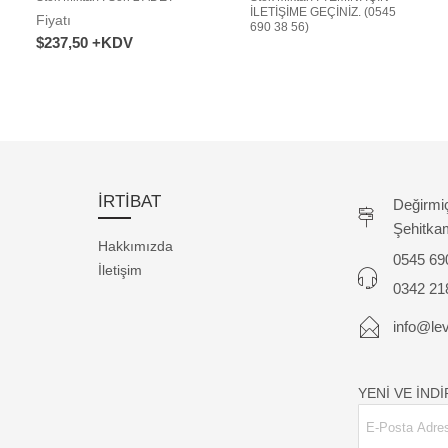
İLETİŞİME GEÇİNİZ. (0545
Fiyatı
690 38 56)
$237,50 +KDV
İRTİBAT
Değirmi
Şehitka
Hakkımızda
0545 69
İletişim
0342 21
info@lev
YENİ VE İND