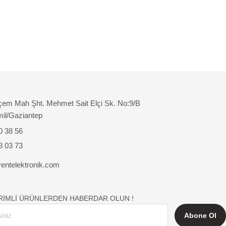
çem Mah Şht. Mehmet Sait Elçi Sk. No:9/B
mil/Gaziantep
0 38 56
8 03 73
entelektronik.com
İRİMLİ ÜRÜNLERDEN HABERDAR OLUN !
Abone Ol