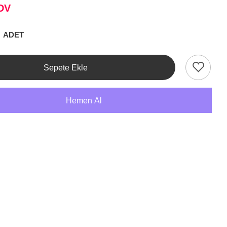
DV
ADET
Sepete Ekle
Hemen Al