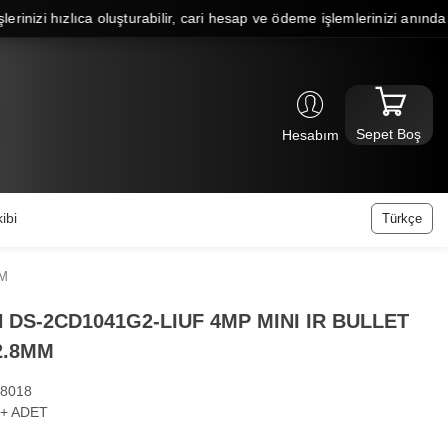
zi hızlıca oluşturabilir, cari hesap ve ödeme işlemlerinizi anında gerçek
Sepet Boş
Hesabım
ibi
Türkçe
MM
 DS-2CD1041G2-LIUF 4MP MINI IR BULLET
2.8MM
8018
+ ADET