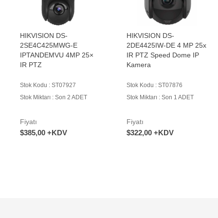
HIKVISION DS-
HIKVISION DS-
2SE4C425MWG-E
2DE4425IW-DE 4 MP 25x
IPTANDEMVU 4MP 25×
IR PTZ Speed Dome IP
IR PTZ
Kamera
Stok Kodu : ST07927
Stok Kodu : ST07876
Stok Miktarı : Son 2 ADET
Stok Miktarı : Son 1 ADET
Fiyatı
Fiyatı
$385,00 +KDV
$322,00 +KDV