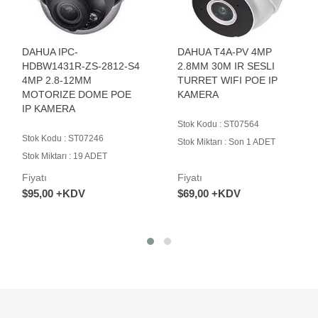
DAHUA IPC-
DAHUA T4A-PV 4MP
HDBW1431R-ZS-2812-S4
2.8MM 30M IR SESLI
4MP 2.8-12MM
TURRET WIFI POE IP
MOTORIZE DOME POE
KAMERA
IP KAMERA
Stok Kodu : ST07564
Stok Kodu : ST07246
Stok Miktarı : Son 1 ADET
Stok Miktarı : 19 ADET
Fiyatı
Fiyatı
$95,00 +KDV
$69,00 +KDV