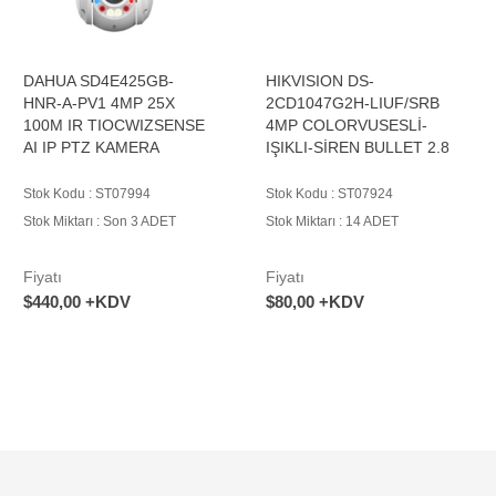
DAHUA SD4E425GB-
HIKVISION DS-
HNR-A-PV1 4MP 25X
2CD1047G2H-LIUF/SRB
100M IR TIOCWIZSENSE
4MP COLORVUSESLİ-
AI IP PTZ KAMERA
IŞIKLI-SİREN BULLET 2.8
Stok Kodu : ST07994
Stok Kodu : ST07924
Stok Miktarı : Son 3 ADET
Stok Miktarı : 14 ADET
Fiyatı
Fiyatı
$440,00 +KDV
$80,00 +KDV