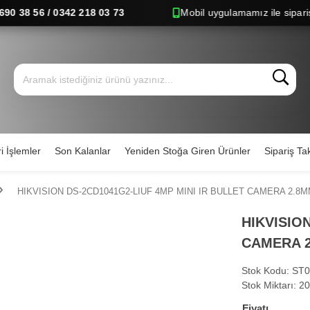
8 56 / 0342 218 03 73
Mobil uygulamamız ile siparişlerini
i İşlemler
Son Kalanlar
Yeniden Stoğa Giren Ürünler
Sipariş Tak
HIKVISION DS-2CD1041G2-LIUF 4MP MINI IR BULLET CAMERA 2.8
HIKVISION
CAMERA 
Stok Kodu:
ST0
Stok Miktarı:
20
Fiyatı