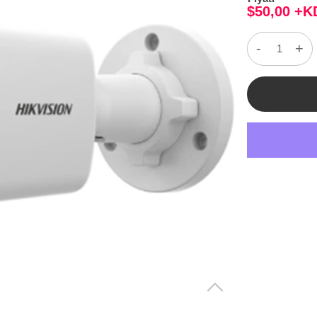
$50,00 +K
-
+